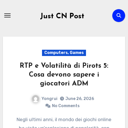
Skip
to
Just CN Post
content
Computers, Games
RTP e Volatilità di Pirots 5:
Cosa devono sapere i
giocatori ADM
Yongrui
June 26, 2026
No Comments
Negli ultimi anni, il mondo dei giochi online