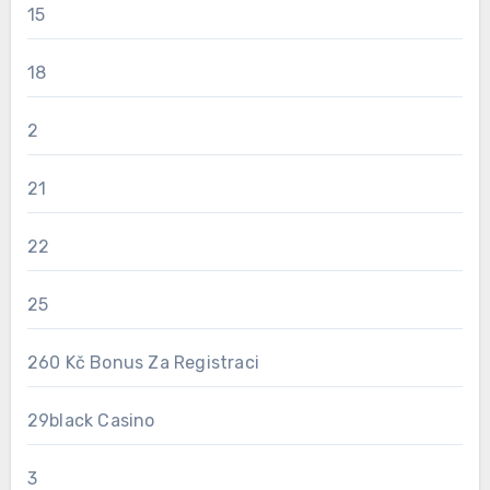
15
18
2
21
22
25
260 Kč Bonus Za Registraci
29black Casino
3