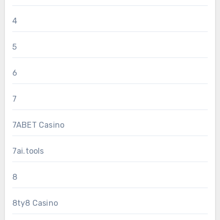
4
5
6
7
7ABET Casino
7ai.tools
8
8ty8 Casino