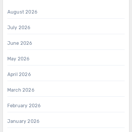
August 2026
July 2026
June 2026
May 2026
April 2026
March 2026
February 2026
January 2026