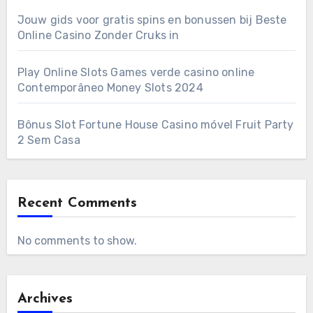
Jouw gids voor gratis spins en bonussen bij Beste
Online Casino Zonder Cruks in
Play Online Slots Games verde casino online
Contemporâneo Money Slots 2024
Bônus Slot Fortune House Casino móvel Fruit Party
2 Sem Casa
Recent Comments
No comments to show.
Archives