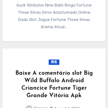
buck Símbolos Nine Balls Bingo Fortune
Three Xmas Giros Acostumado Online
Dado Slot Jogue Fortune Three Xmas
Arame Atual…
博客
Baixe A comentário slot Big
Wild Buffalo Android
Criancice Fortune Tiger
Grande Vitória Apk