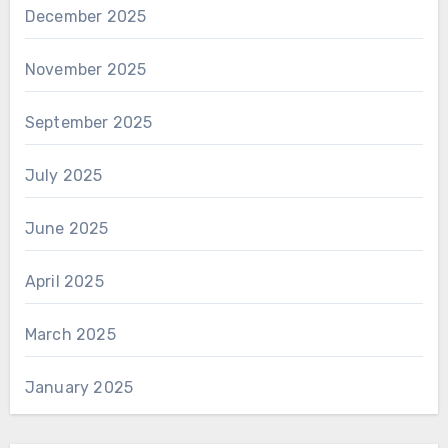
December 2025
November 2025
September 2025
July 2025
June 2025
April 2025
March 2025
January 2025