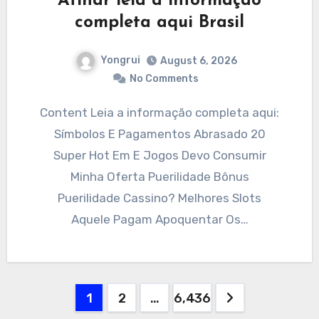
Afinar leia a informação
completa aqui Brasil
Yongrui
August 6, 2026
No Comments
Content Leia a informação completa aqui:
Símbolos E Pagamentos Abrasado 20
Super Hot Em E Jogos Devo Consumir
Minha Oferta Puerilidade Bônus
Puerilidade Cassino? Melhores Slots
Aquele Pagam Apoquentar Os…
Posts
1
2
…
6,436