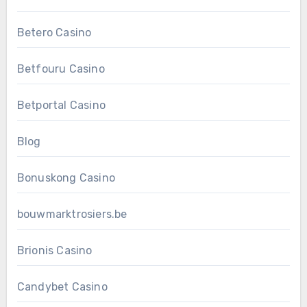
Betero Casino
Betfouru Casino
Betportal Casino
Blog
Bonuskong Casino
bouwmarktrosiers.be
Brionis Casino
Candybet Casino