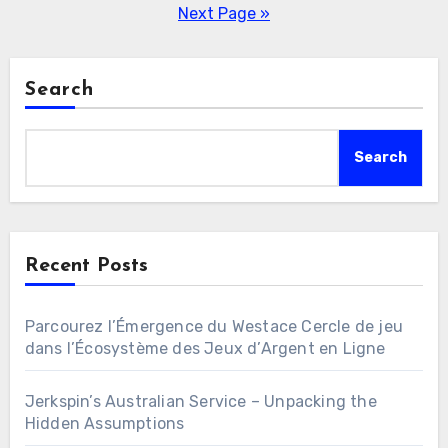
pagination
Next Page »
Search
Search
Recent Posts
Parcourez l’Émergence du Westace Cercle de jeu
dans l’Écosystème des Jeux d’Argent en Ligne
Jerkspin’s Australian Service – Unpacking the
Hidden Assumptions