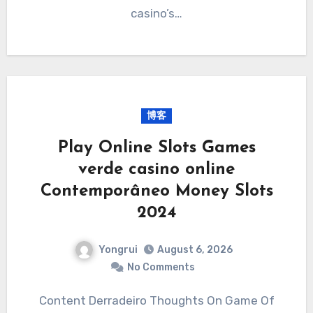
casino’s…
博客
Play Online Slots Games
verde casino online
Contemporâneo Money Slots
2024
Yongrui
August 6, 2026
No Comments
Content Derradeiro Thoughts On Game Of