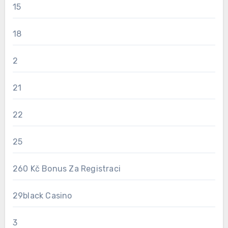
15
18
2
21
22
25
260 Kč Bonus Za Registraci
29black Casino
3