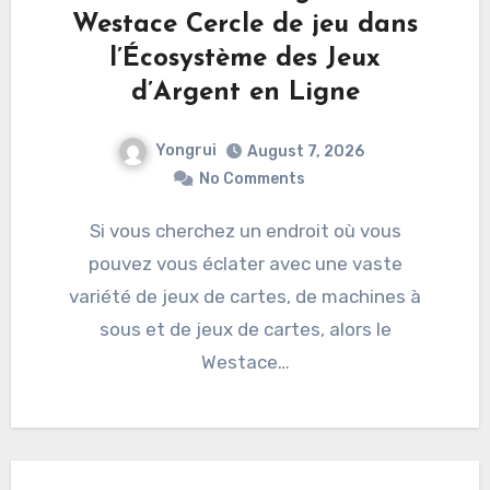
Westace Cercle de jeu dans
l’Écosystème des Jeux
d’Argent en Ligne
Yongrui
August 7, 2026
No Comments
Si vous cherchez un endroit où vous
pouvez vous éclater avec une vaste
variété de jeux de cartes, de machines à
sous et de jeux de cartes, alors le
Westace…