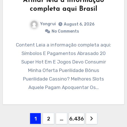
Afinar leia a informação
completa aqui Brasil
Yongrui
August 6, 2026
No Comments
Content Leia a informação completa aqui:
Símbolos E Pagamentos Abrasado 20
Super Hot Em E Jogos Devo Consumir
Minha Oferta Puerilidade Bônus
Puerilidade Cassino? Melhores Slots
Aquele Pagam Apoquentar Os…
Posts
1
2
…
6,436