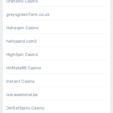
Gransino Casino
greysgreenfarm.co.uk
Hahaspin Casino
hetxpand.com2
HighSpin Casino
HitMate88 Casino
Instant Casino
ixorawemmel.be
JetSetSpins Casino