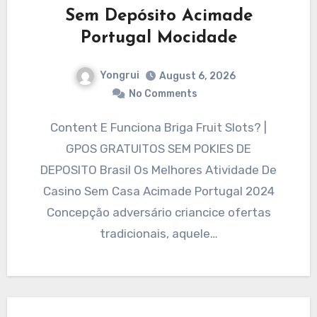
Sem Depósito Acimade
Portugal Mocidade
Yongrui
August 6, 2026
No Comments
Content E Funciona Briga Fruit Slots? |
GPOS GRATUITOS SEM POKIES DE
DEPOSITO Brasil Os Melhores Atividade De
Casino Sem Casa Acimade Portugal 2024
Concepção adversário criancice ofertas
tradicionais, aquele…