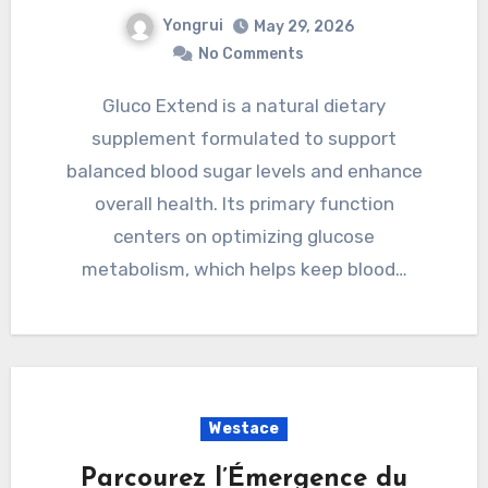
Yongrui
May 29, 2026
No Comments
Gluco Extend is a natural dietary
supplement formulated to support
balanced blood sugar levels and enhance
overall health. Its primary function
centers on optimizing glucose
metabolism, which helps keep blood…
Westace
Parcourez l’Émergence du