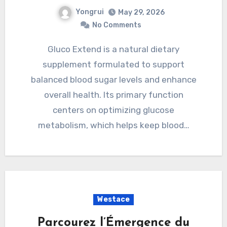
Yongrui
May 29, 2026
No Comments
Gluco Extend is a natural dietary
supplement formulated to support
balanced blood sugar levels and enhance
overall health. Its primary function
centers on optimizing glucose
metabolism, which helps keep blood…
Westace
Parcourez l’Émergence du