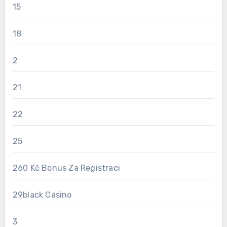
15
18
2
21
22
25
260 Kč Bonus Za Registraci
29black Casino
3