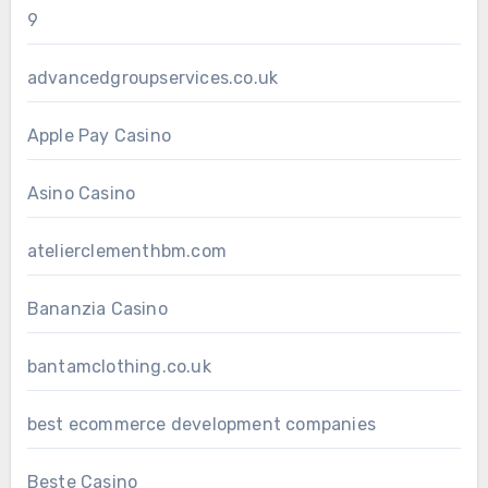
9
advancedgroupservices.co.uk
Apple Pay Casino
Asino Casino
atelierclementhbm.com
Bananzia Casino
bantamclothing.co.uk
best ecommerce development companies
Beste Casino