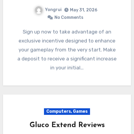
Yongrui
May 31, 2026
No Comments
Sign up now to take advantage of an
exclusive incentive designed to enhance
your gameplay from the very start. Make
a deposit to receive a significant increase
in your initial…
Computers, Games
Gluco Extend Reviews