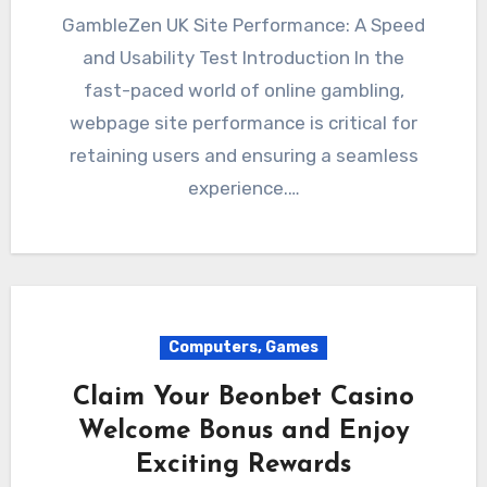
GambleZen UK Site Performance: A Speed
and Usability Test Introduction In the
fast-paced world of online gambling,
webpage site performance is critical for
retaining users and ensuring a seamless
experience.…
Computers, Games
Claim Your Beonbet Casino
Welcome Bonus and Enjoy
Exciting Rewards