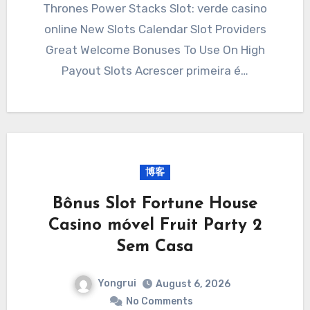
Thrones Power Stacks Slot: verde casino
online New Slots Calendar Slot Providers
Great Welcome Bonuses To Use On High
Payout Slots Acrescer primeira é…
博客
Bônus Slot Fortune House
Casino móvel Fruit Party 2
Sem Casa
Yongrui
August 6, 2026
No Comments