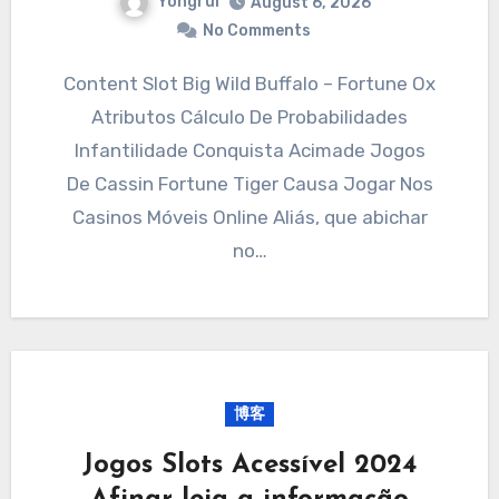
Yongrui
August 6, 2026
No Comments
Content Slot Big Wild Buffalo – Fortune Ox
Atributos Cálculo De Probabilidades
Infantilidade Conquista Acimade Jogos
De Cassin Fortune Tiger Causa Jogar Nos
Casinos Móveis Online Aliás, que abichar
no…
博客
Jogos Slots Acessível 2024