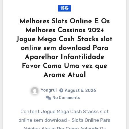
博客
Melhores Slots Online E Os
Melhores Cassinos 2024
Jogue Mega Cash Stacks slot
online sem download Para
Aparelhar Infantilidade
Favor Como Uma vez que
Arame Atual
Yongrui
August 6, 2026
No Comments
Content Jogue Mega Cash Stacks slot
online sem download – Slots Online Para
Abichar Algum Por Como Aplaudir Os