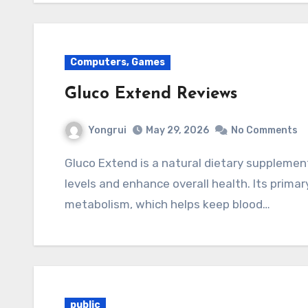
Computers, Games
Gluco Extend Reviews
Yongrui
May 29, 2026
No Comments
Gluco Extend is a natural dietary supplement formulated to support balanced blood sugar
levels and enhance overall health. Its prima
metabolism, which helps keep blood…
public