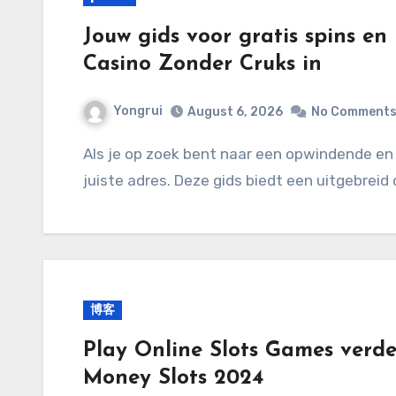
Jouw gids voor gratis spins en
Casino Zonder Cruks in
Yongrui
August 6, 2026
No Comment
Als je op zoek bent naar een opwindende en veilige online gokervaring, ben je hier aan het
juiste adres. Deze gids biedt een uitgebreid
博客
Play Online Slots Games verd
Money Slots 2024