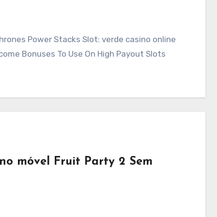
s
lcome Bonuses To Use On High Payout Slots
no móvel Fruit Party 2 Sem
s