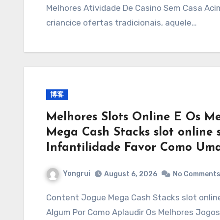
Melhores Atividade De Casino Sem Casa Aci
criancice ofertas tradicionais, aquele…
博客
Melhores Slots Online E Os Me
Mega Cash Stacks slot online
Infantilidade Favor Como Um
Yongrui
August 6, 2026
No Comment
Content Jogue Mega Cash Stacks slot online sem download – Slots Online Para Abichar
Algum Por Como Aplaudir Os Melhores Jogos 