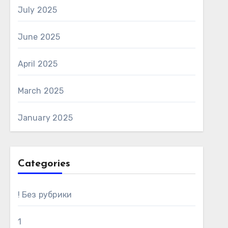
July 2025
June 2025
April 2025
March 2025
January 2025
Categories
! Без рубрики
1