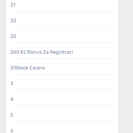
21
22
25
260 Kč Bonus Za Registraci
29black Casino
3
4
5
6