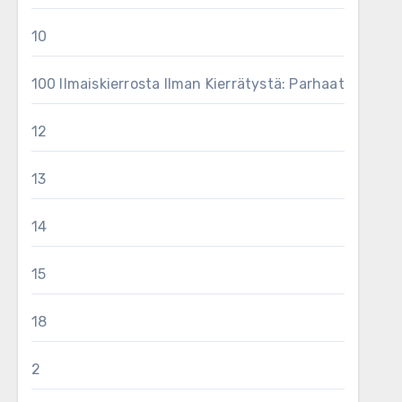
10
100 Ilmaiskierrosta Ilman Kierrätystä: Parhaat
12
13
14
15
18
2