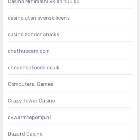
Casino Minimální Vklad 100 Kč
casino utan svensk licens
casino zonder crucks
chathubcam.com
chopchopfoods.co.uk
Computers, Games
Crazy Tower Сasino
cvwarmtepomp.nl
Dazard Casino