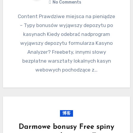
No Comments
Content Prawdziwe miejsca na pieniądze
– Typy bonusów wyjąwszy depozytu po
kasynach Kiedy odebrać nadprogram
wyjąwszy depozytu formularza Kasyno
Analyzer? Freebety, innymi słowy
bezpłatne warsztaty lokalnych kasyn
webowych pochodzące z…
博客
Darmowe bonusy Free spiny