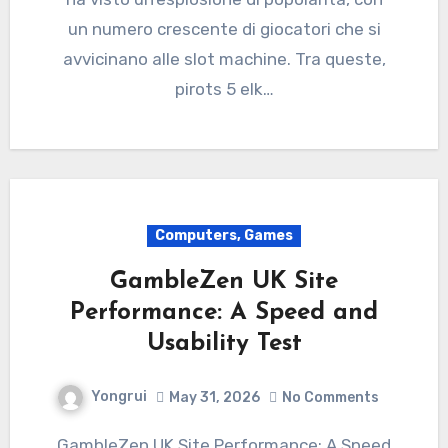
un numero crescente di giocatori che si
avvicinano alle slot machine. Tra queste,
pirots 5 elk…
Computers, Games
GambleZen UK Site
Performance: A Speed and
Usability Test
Yongrui
May 31, 2026
No Comments
GambleZen UK Site Performance: A Speed