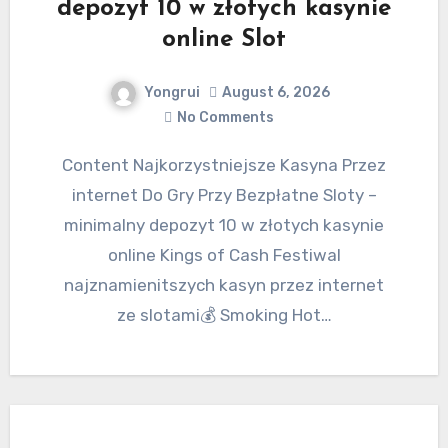
depozyt 10 w złotych kasynie
online Slot
Yongrui
August 6, 2026
No Comments
Content Najkorzystniejsze Kasyna Przez
internet Do Gry Przy Bezpłatne Sloty –
minimalny depozyt 10 w złotych kasynie
online Kings of Cash Festiwal
najznamienitszych kasyn przez internet
ze slotami💰 Smoking Hot…