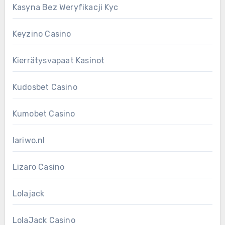
Kasyna Bez Weryfikacji Kyc
Keyzino Casino
Kierrätysvapaat Kasinot
Kudosbet Casino
Kumobet Casino
lariwo.nl
Lizaro Casino
Lolajack
LolaJack Casino