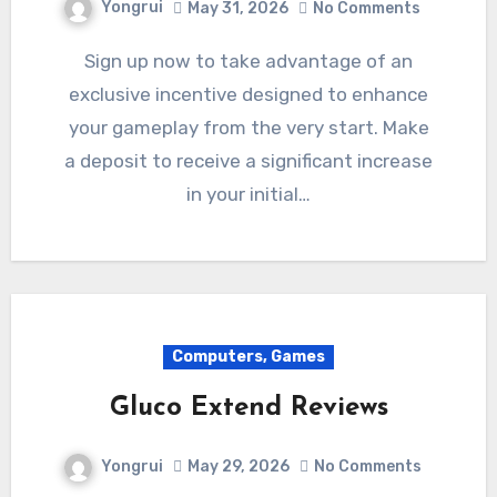
Yongrui
May 31, 2026
No Comments
Sign up now to take advantage of an
exclusive incentive designed to enhance
your gameplay from the very start. Make
a deposit to receive a significant increase
in your initial…
Computers, Games
Gluco Extend Reviews
Yongrui
May 29, 2026
No Comments