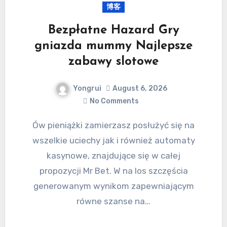
博客
Bezpłatne Hazard Gry
gniazda mummy Najlepsze
zabawy slotowe
Yongrui
August 6, 2026
No Comments
Ów pieniążki zamierzasz posłużyć się na
wszelkie uciechy jak i również automaty
kasynowe, znajdujące się w całej
propozycji Mr Bet. W na los szczęścia
generowanym wynikom zapewniającym
równe szanse na…