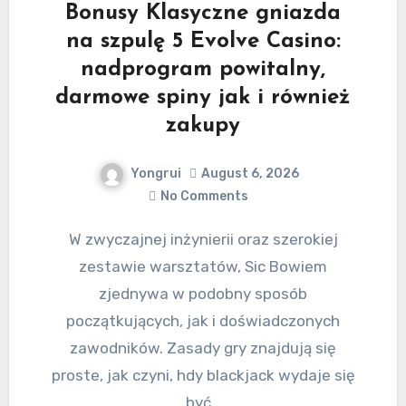
Bonusy Klasyczne gniazda
na szpulę 5 Evolve Casino:
nadprogram powitalny,
darmowe spiny jak i również
zakupy
Yongrui
August 6, 2026
No Comments
W zwyczajnej inżynierii oraz szerokiej
zestawie warsztatów, Sic Bowiem
zjednywa w podobny sposób
początkujących, jak i doświadczonych
zawodników. Zasady gry znajdują się
proste, jak czyni, hdy blackjack wydaje się
być…