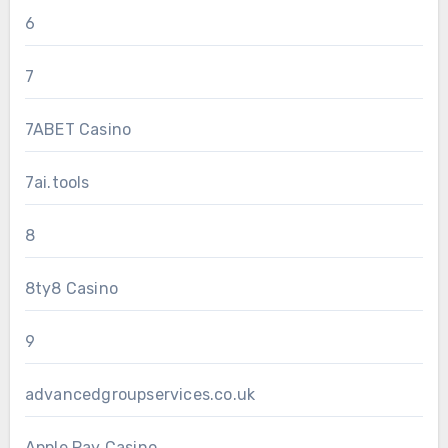
6
7
7ABET Casino
7ai.tools
8
8ty8 Casino
9
advancedgroupservices.co.uk
Apple Pay Casino