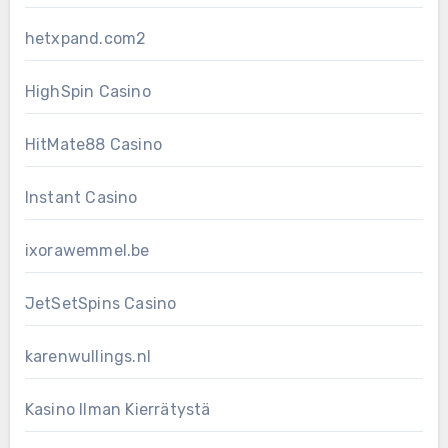
hetxpand.com2
HighSpin Casino
HitMate88 Casino
Instant Casino
ixorawemmel.be
JetSetSpins Casino
karenwullings.nl
Kasino Ilman Kierrätystä