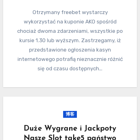
Otrzymany freebet wystarczy
wykorzystać na kuponie AKO spośród
chociaż dwoma zdarzeniami, wszystkie po
kursie 1.30 lub wyższym. Zastrzegamy, iż
przedstawione ogłoszenia kasyn
internetowego potrafią nieznacznie różnić
się od czasu dostępnych…
博客
Duże Wygrane i Jackpoty
Nasze Slot take5 państwo