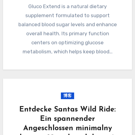
Gluco Extend is a natural dietary
supplement formulated to support
balanced blood sugar levels and enhance
overall health. Its primary function
centers on optimizing glucose
metabolism, which helps keep blood…
博客
Entdecke Santas Wild Ride:
Ein spannender
Angeschlossen minimalny