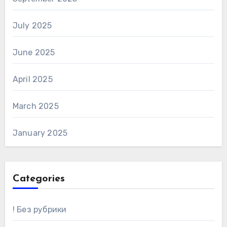
July 2025
June 2025
April 2025
March 2025
January 2025
Categories
! Без рубрики