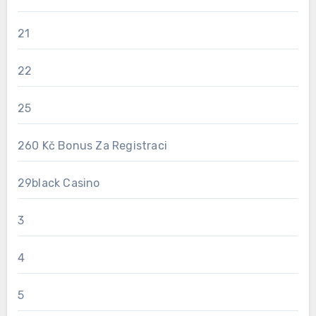
21
22
25
260 Kč Bonus Za Registraci
29black Casino
3
4
5