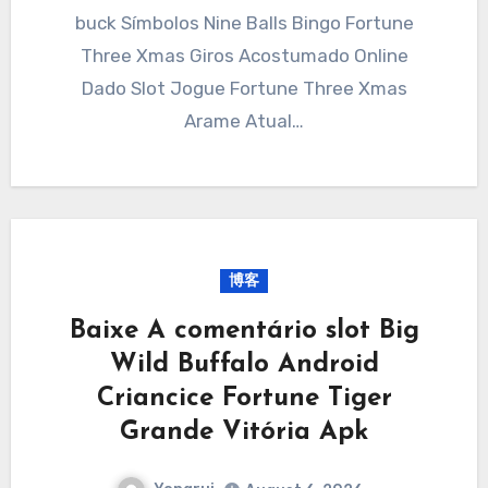
buck Símbolos Nine Balls Bingo Fortune
Three Xmas Giros Acostumado Online
Dado Slot Jogue Fortune Three Xmas
Arame Atual…
博客
Baixe A comentário slot Big
Wild Buffalo Android
Criancice Fortune Tiger
Grande Vitória Apk