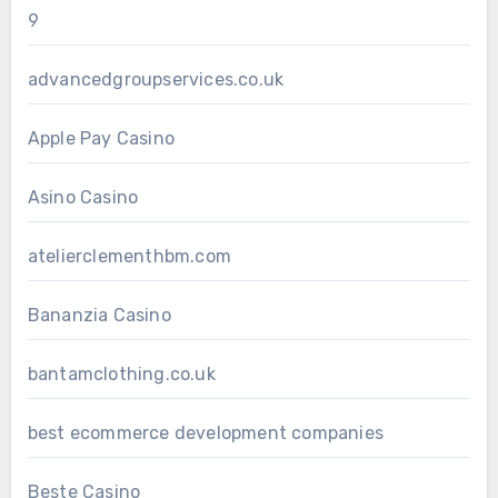
9
advancedgroupservices.co.uk
Apple Pay Casino
Asino Casino
atelierclementhbm.com
Bananzia Casino
bantamclothing.co.uk
best ecommerce development companies
Beste Casino