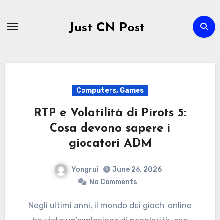
Skip
to
Just CN Post
content
Computers, Games
RTP e Volatilità di Pirots 5:
Cosa devono sapere i
giocatori ADM
Yongrui
June 26, 2026
No Comments
Negli ultimi anni, il mondo dei giochi online