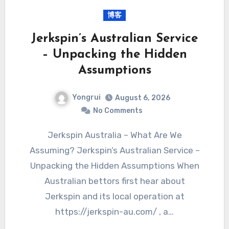
博客
Jerkspin’s Australian Service
– Unpacking the Hidden
Assumptions
Yongrui
August 6, 2026
No Comments
Jerkspin Australia – What Are We
Assuming? Jerkspin’s Australian Service –
Unpacking the Hidden Assumptions When
Australian bettors first hear about
Jerkspin and its local operation at
https://jerkspin-au.com/ , a…