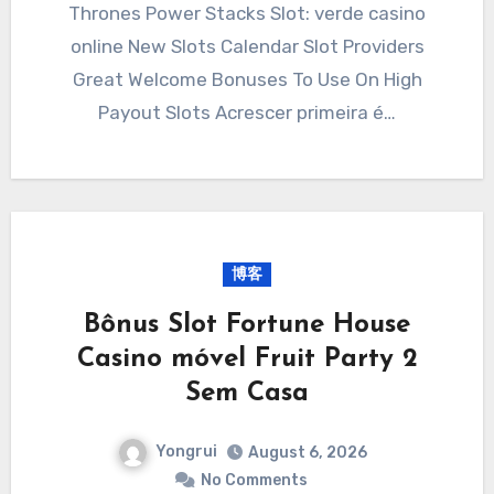
Thrones Power Stacks Slot: verde casino
online New Slots Calendar Slot Providers
Great Welcome Bonuses To Use On High
Payout Slots Acrescer primeira é…
博客
Bônus Slot Fortune House
Casino móvel Fruit Party 2
Sem Casa
Yongrui
August 6, 2026
No Comments