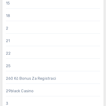
15
18
2
21
22
25
260 Kč Bonus Za Registraci
29black Casino
3