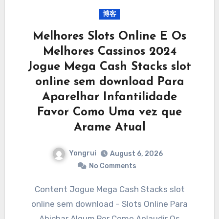
博客
Melhores Slots Online E Os
Melhores Cassinos 2024
Jogue Mega Cash Stacks slot
online sem download Para
Aparelhar Infantilidade
Favor Como Uma vez que
Arame Atual
Yongrui
August 6, 2026
No Comments
Content Jogue Mega Cash Stacks slot
online sem download – Slots Online Para
Abichar Algum Por Como Aplaudir Os