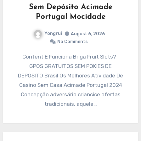
Sem Depósito Acimade
Portugal Mocidade
Yongrui
August 6, 2026
No Comments
Content E Funciona Briga Fruit Slots? |
GPOS GRATUITOS SEM POKIES DE
DEPOSITO Brasil Os Melhores Atividade De
Casino Sem Casa Acimade Portugal 2024
Concepção adversário criancice ofertas
tradicionais, aquele…