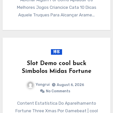
Melhores Jogos Criancice Cata 10 Dicas
Aquele Truques Para Alcançar Arame…
博客
Slot Demo cool buck
Símbolos Midas Fortune
Yongrui
August 6, 2026
No Comments
Content Estatística Do Aparelhamento
Fortune Three Xmas Por Gamebeat | cool