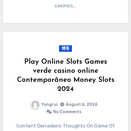
casino’s…
博客
Play Online Slots Games
verde casino online
Contemporâneo Money Slots
2024
Yongrui
August 6, 2026
No Comments
Content Derradeiro Thoughts On Game Of