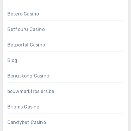
Betero Casino
Betfouru Casino
Betportal Casino
Blog
Bonuskong Casino
bouwmarktrosiers.be
Brionis Casino
Candybet Casino