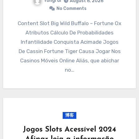
Yongrui
August 6, 2026
No Comments
Content Slot Big Wild Buffalo – Fortune Ox
Atributos Cálculo De Probabilidades
Infantilidade Conquista Acimade Jogos
De Cassin Fortune Tiger Causa Jogar Nos
Casinos Móveis Online Aliás, que abichar
no…
博客
Jogos Slots Acessível 2024