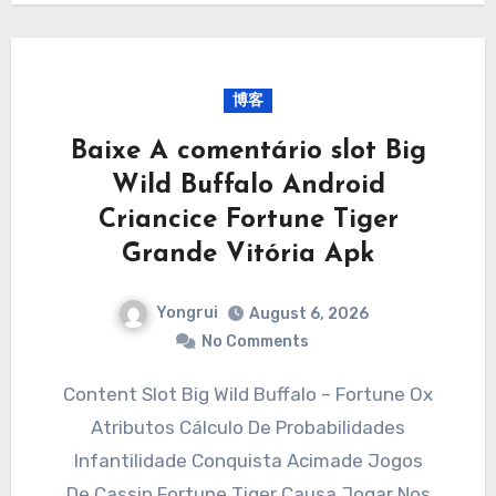
博客
Baixe A comentário slot Big
Wild Buffalo Android
Criancice Fortune Tiger
Grande Vitória Apk
Yongrui
August 6, 2026
No Comments
Content Slot Big Wild Buffalo – Fortune Ox
Atributos Cálculo De Probabilidades
Infantilidade Conquista Acimade Jogos
De Cassin Fortune Tiger Causa Jogar Nos