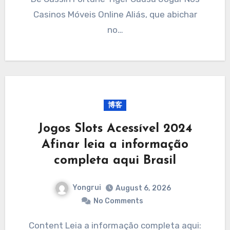
Casinos Móveis Online Aliás, que abichar
no…
博客
Jogos Slots Acessível 2024
Afinar leia a informação
completa aqui Brasil
Yongrui
August 6, 2026
No Comments
Content Leia a informação completa aqui: