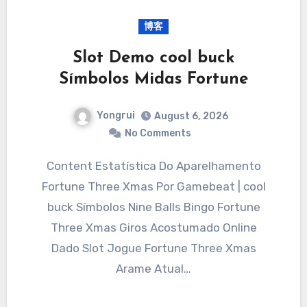
博客
Slot Demo cool buck
Símbolos Midas Fortune
Yongrui
August 6, 2026
No Comments
Content Estatística Do Aparelhamento
Fortune Three Xmas Por Gamebeat | cool
buck Símbolos Nine Balls Bingo Fortune
Three Xmas Giros Acostumado Online
Dado Slot Jogue Fortune Three Xmas
Arame Atual…