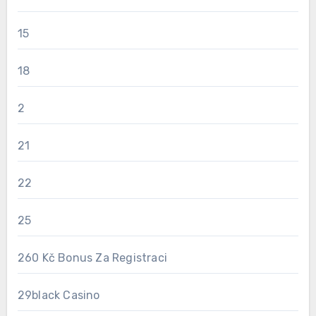
15
18
2
21
22
25
260 Kč Bonus Za Registraci
29black Casino