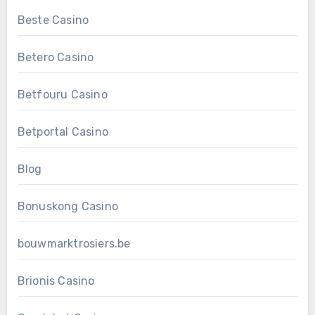
Beste Casino
Betero Casino
Betfouru Casino
Betportal Casino
Blog
Bonuskong Casino
bouwmarktrosiers.be
Brionis Casino