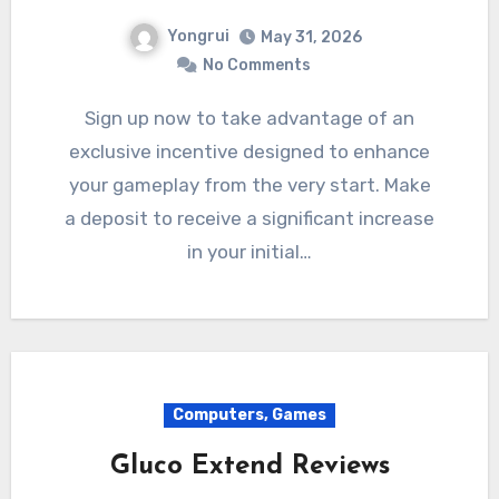
Yongrui
May 31, 2026
No Comments
Sign up now to take advantage of an
exclusive incentive designed to enhance
your gameplay from the very start. Make
a deposit to receive a significant increase
in your initial…
Computers, Games
Gluco Extend Reviews