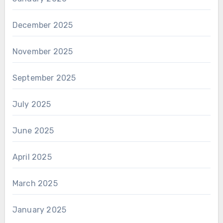
December 2025
November 2025
September 2025
July 2025
June 2025
April 2025
March 2025
January 2025