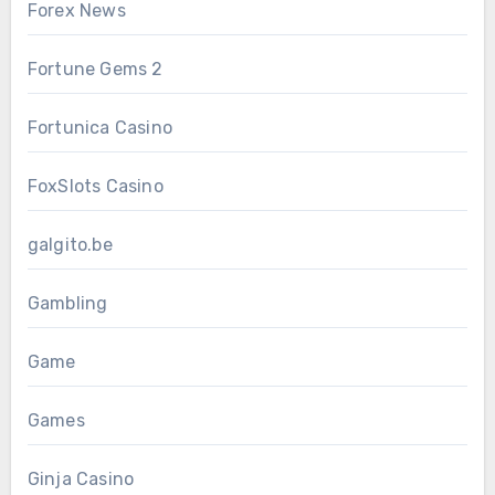
Forex News
Fortune Gems 2
Fortunica Casino
FoxSlots Casino
galgito.be
Gambling
Game
Games
Ginja Casino