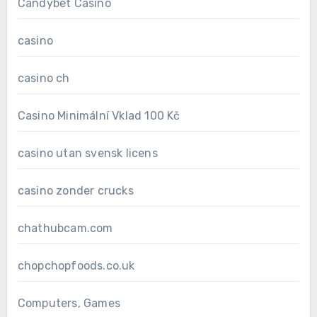
Candybet Casino
casino
casino ch
Casino Minimální Vklad 100 Kč
casino utan svensk licens
casino zonder crucks
chathubcam.com
chopchopfoods.co.uk
Computers, Games