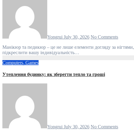
Yongrui
July 30, 2026
No Comments
Манікюр та педикюр – це не лише елементи догляду за нігтями, але й важливі складові загального стилю та іміджу. Правильно підібрані кольори, https://ladyguide.in.ua форми та дизайни можуть
підкреслити вашу індивідуальність…
Computers, Games
Утеплення будинку: як зберегти тепло та гроші
Yongrui
July 30, 2026
No Comments