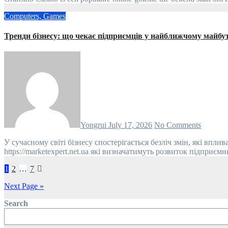
Computers, Games
Тренди бізнесу: що чекає підприємців у найближчому майбу
Yongrui
July 17, 2026
No Comments
У сучасному світі бізнесу спостерігається безліч змін, які впливають на підприємців та їх стратегії. У найближчому майбутньому можна очікувати кілька ключових трендів,
https://marketexpert.net.ua які визначатимуть розвиток підприєм
Posts
1
2
…
7
pagination
Next Page »
Search