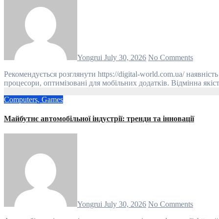
Yongrui
July 30, 2026
No Comments
Рекомендується розглянути https://digital-world.com.ua/ наявність конкретних потреб та переваг перед прийняттям рішення. Переваги та недоліки iPad: Висока продуктивність: потужні
процесори, оптимізовані для мобільних додатків. Відмінна якіс
Computers, Games
Майбутнє автомобільної індустрії: тренди та інновації
Yongrui
July 30, 2026
No Comments