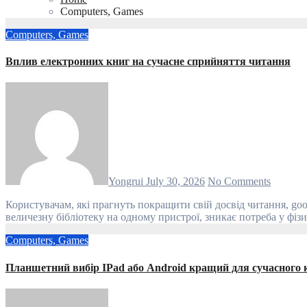
Computers, Games
Computers, Games
Вплив електронних книг на сучасне сприйняття читання
Yongrui
July 30, 2026
No Comments
Користувачам, які прагнуть покращити свій досвід читання, goodtech.com.ua варто звернути увагу на різноманітні платформи для перегляду цифрових текстів. Завдяки можливості зберігати
величезну бібліотеку на одному пристрої, зникає потреба у ф
Computers, Games
Планшетний вибір IPad або Android кращий для сучасного 