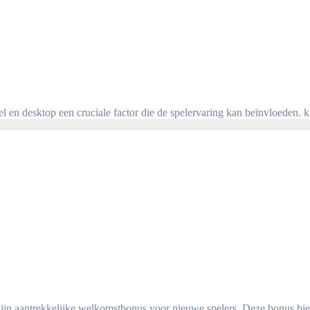
l en desktop een cruciale factor die de spelervaring kan beïnvloeden. 
m zijn aantrekkelijke welkomstbonus voor nieuwe spelers. Deze bonus bi