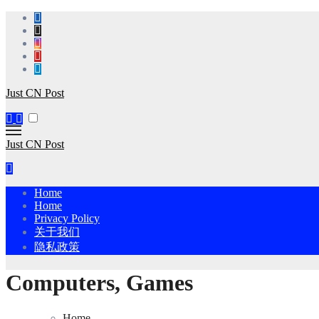
Skip
to
content
Just CN Post
Just CN Post
Home
Home
Privacy Policy
关于我们
隐私政策
Computers, Games
Home