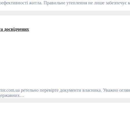
а досвідчених
и державних…