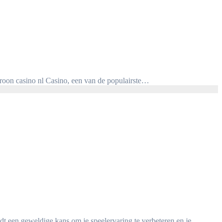
kroon casino nl Casino, een van de populairste…
edt een geweldige kans om je speelervaring te verbeteren en je…