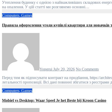
Утеплення будинку є однією з найважливіших складових енергоефективності житла. Правильне утеплення не лише забезпечує комфортний мікроклімат, а й допомагає значно знизити витрати
на опалення. У цій статті ми розглянемо основні…
Computers, Games
Правила оформлення угоди купівлі квартири для новачків т
Yongrui
July 20, 2026
No Comments
Перед тим як підписувати контракт на придбання, https://architector.com.ua ретельно перевірте документи власника. Уважно огляньте свідоцтво про право власності, щоб впевнитися в
легальності пропозиції. Всі дані повинні збігатися з реєстрам
Computers, Games
Mobiel vs Desktop: Waar Speel Je het Beste bij Kroon Casino