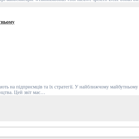
тньому
ництва. Цей звіт має…