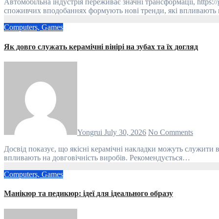
Автомобільна індустрія переживає значні трансформації, https://garageexpert.net.ua/ які визначають її майбутнє. Зростаюча увага до екологічних питань, технологічних інновацій та змін у
споживчих вподобаннях формують нові тренди, які впливають
Computers, Games
Як довго служать керамічні вінірі на зубах та їх догляд
Yongrui
July 30, 2026
No Comments
Досвід показує, що якісні керамічні накладки можуть служити від 10 до 15 років, https://g-smile.com.ua якщо за ними правильно доглядати. Якісний матеріал та професійне встановлення значно
впливають на довговічність виробів. Рекомендується…
Computers, Games
Манікюр та педикюр: ідеї для ідеального образу