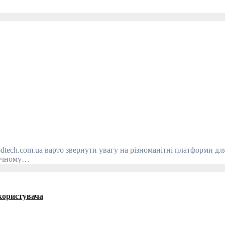
ізичному…
користувача