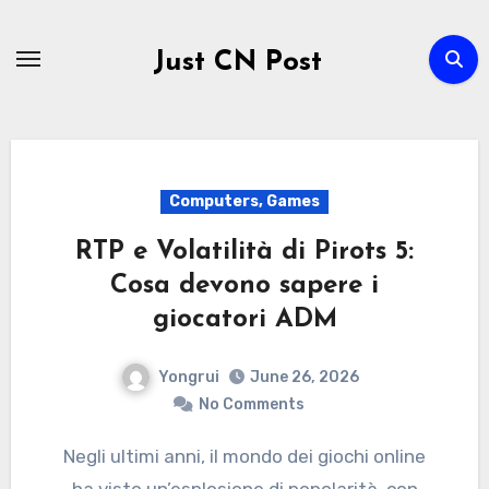
Skip
to
Just CN Post
content
Computers, Games
RTP e Volatilità di Pirots 5:
Cosa devono sapere i
giocatori ADM
Yongrui
June 26, 2026
No Comments
Negli ultimi anni, il mondo dei giochi online