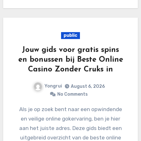
public
Jouw gids voor gratis spins
en bonussen bij Beste Online
Casino Zonder Cruks in
Yongrui
August 6, 2026
No Comments
Als je op zoek bent naar een opwindende
en veilige online gokervaring, ben je hier
aan het juiste adres. Deze gids biedt een
uitgebreid overzicht van de beste online