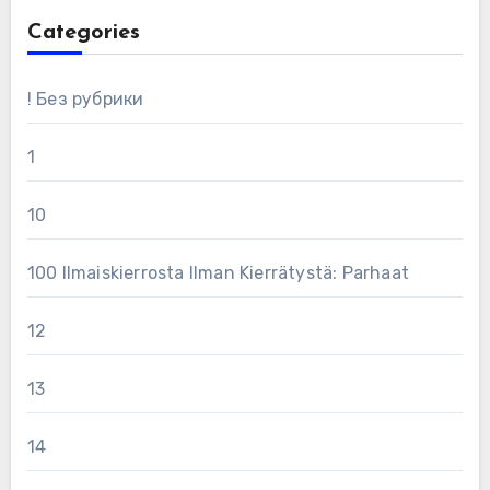
Categories
! Без рубрики
1
10
100 Ilmaiskierrosta Ilman Kierrätystä: Parhaat
12
13
14