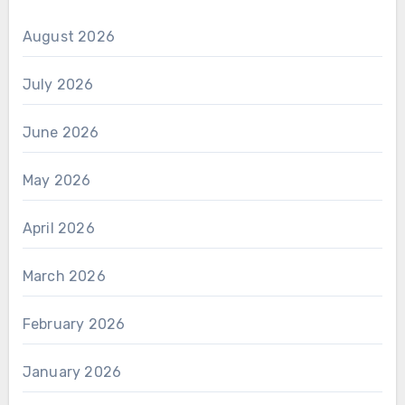
August 2026
July 2026
June 2026
May 2026
April 2026
March 2026
February 2026
January 2026