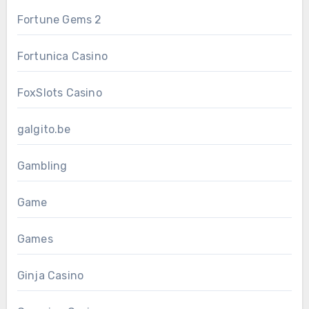
Fortune Gems 2
Fortunica Casino
FoxSlots Casino
galgito.be
Gambling
Game
Games
Ginja Casino