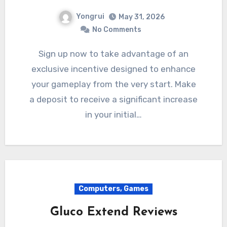
Yongrui
May 31, 2026
No Comments
Sign up now to take advantage of an
exclusive incentive designed to enhance
your gameplay from the very start. Make
a deposit to receive a significant increase
in your initial…
Computers, Games
Gluco Extend Reviews