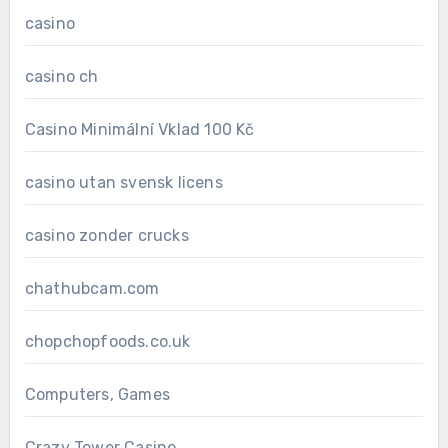
casino
casino ch
Casino Minimální Vklad 100 Kč
casino utan svensk licens
casino zonder crucks
chathubcam.com
chopchopfoods.co.uk
Computers, Games
Crazy Tower Сasino