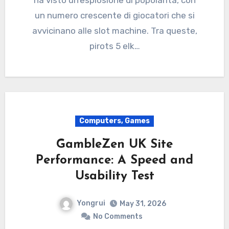
ha visto un’esplosione di popolarità, con
un numero crescente di giocatori che si
avvicinano alle slot machine. Tra queste,
pirots 5 elk…
Computers, Games
GambleZen UK Site
Performance: A Speed and
Usability Test
Yongrui
May 31, 2026
No Comments