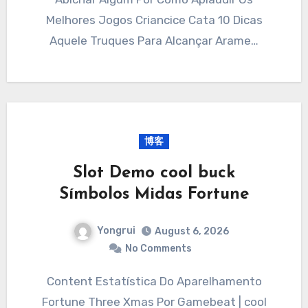
Melhores Jogos Criancice Cata 10 Dicas
Aquele Truques Para Alcançar Arame…
博客
Slot Demo cool buck
Símbolos Midas Fortune
Yongrui
August 6, 2026
No Comments
Content Estatística Do Aparelhamento
Fortune Three Xmas Por Gamebeat | cool