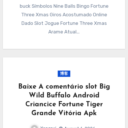
buck Símbolos Nine Balls Bingo Fortune
Three Xmas Giros Acostumado Online
Dado Slot Jogue Fortune Three Xmas
Arame Atual…
博客
Baixe A comentário slot Big
Wild Buffalo Android
Criancice Fortune Tiger
Grande Vitória Apk