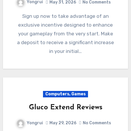
Yongrui
May 31, 2026
No Comments
Sign up now to take advantage of an
exclusive incentive designed to enhance
your gameplay from the very start. Make
a deposit to receive a significant increase
in your initial…
Computers, Games
Gluco Extend Reviews
Yongrui
May 29, 2026
No Comments