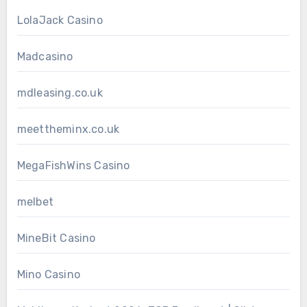
LolaJack Casino
Madcasino
mdleasing.co.uk
meettheminx.co.uk
MegaFishWins Casino
melbet
MineBit Casino
Mino Casino