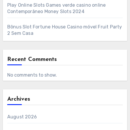
Play Online Slots Games verde casino online
Contemporâneo Money Slots 2024
Bônus Slot Fortune House Casino móvel Fruit Party
2 Sem Casa
Recent Comments
No comments to show.
Archives
August 2026