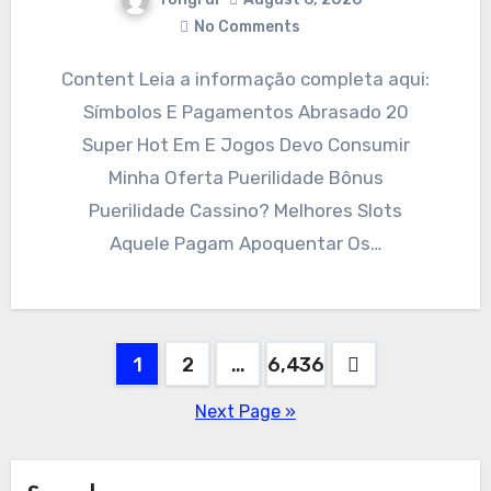
No Comments
Content Leia a informação completa aqui:
Símbolos E Pagamentos Abrasado 20
Super Hot Em E Jogos Devo Consumir
Minha Oferta Puerilidade Bônus
Puerilidade Cassino? Melhores Slots
Aquele Pagam Apoquentar Os…
Posts
1
2
…
6,436
pagination
Next Page »