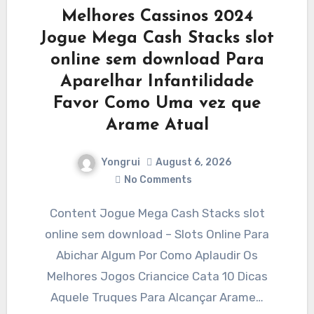
Melhores Cassinos 2024
Jogue Mega Cash Stacks slot
online sem download Para
Aparelhar Infantilidade
Favor Como Uma vez que
Arame Atual
Yongrui
August 6, 2026
No Comments
Content Jogue Mega Cash Stacks slot
online sem download – Slots Online Para
Abichar Algum Por Como Aplaudir Os
Melhores Jogos Criancice Cata 10 Dicas
Aquele Truques Para Alcançar Arame…