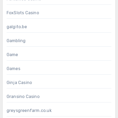
FoxSlots Casino
galgito.be
Gambling
Game
Games
Ginja Casino
Gransino Casino
greysgreenfarm.co.uk