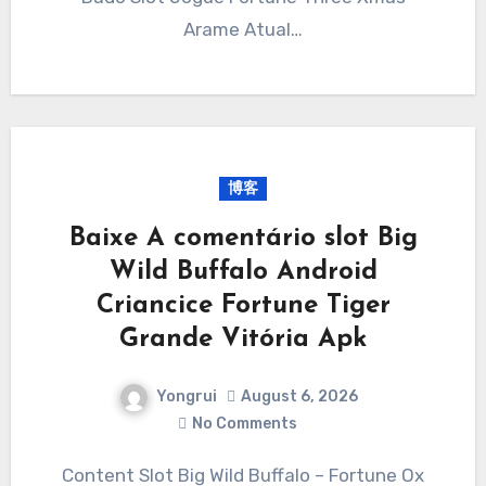
Arame Atual…
博客
Baixe A comentário slot Big
Wild Buffalo Android
Criancice Fortune Tiger
Grande Vitória Apk
Yongrui
August 6, 2026
No Comments
Content Slot Big Wild Buffalo – Fortune Ox