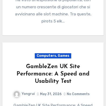
un numero crescente di giocatori che si
avvicinano alle slot machine. Tra queste,
pirots 5 elk…
Computers, Games
GambleZen UK Site
Performance: A Speed and
Usability Test
Yongrui
May 31, 2026
No Comments
GambleZen UK Site Performance: A Speed