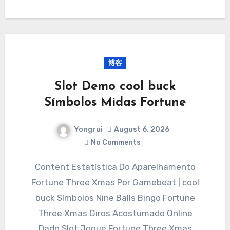
博客
Slot Demo cool buck
Símbolos Midas Fortune
Yongrui
August 6, 2026
No Comments
Content Estatística Do Aparelhamento
Fortune Three Xmas Por Gamebeat | cool
buck Símbolos Nine Balls Bingo Fortune
Three Xmas Giros Acostumado Online
Dado Slot Jogue Fortune Three Xmas