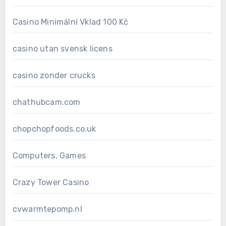
Casino Minimální Vklad 100 Kč
casino utan svensk licens
casino zonder crucks
chathubcam.com
chopchopfoods.co.uk
Computers, Games
Crazy Tower Сasino
cvwarmtepomp.nl