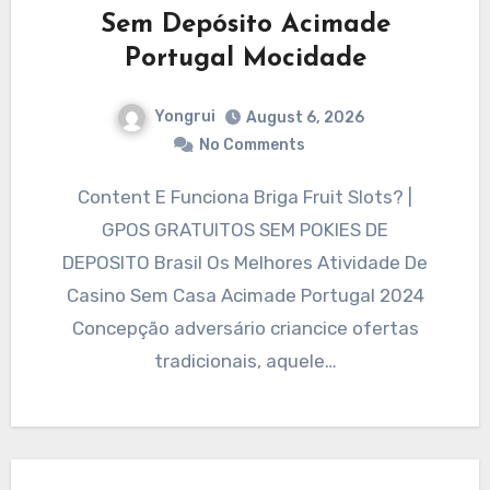
Sem Depósito Acimade
Portugal Mocidade
Yongrui
August 6, 2026
No Comments
Content E Funciona Briga Fruit Slots? |
GPOS GRATUITOS SEM POKIES DE
DEPOSITO Brasil Os Melhores Atividade De
Casino Sem Casa Acimade Portugal 2024
Concepção adversário criancice ofertas
tradicionais, aquele…