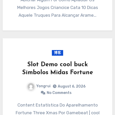
Melhores Jogos Criancice Cata 10 Dicas
Aquele Truques Para Alcançar Arame…
博客
Slot Demo cool buck
Símbolos Midas Fortune
Yongrui
August 6, 2026
No Comments
Content Estatística Do Aparelhamento
Fortune Three Xmas Por Gamebeat | cool