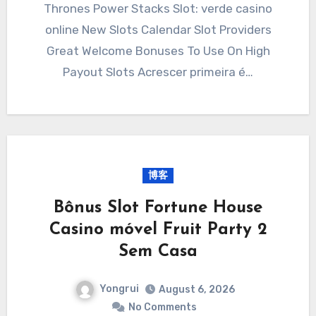
Thrones Power Stacks Slot: verde casino
online New Slots Calendar Slot Providers
Great Welcome Bonuses To Use On High
Payout Slots Acrescer primeira é…
博客
Bônus Slot Fortune House
Casino móvel Fruit Party 2
Sem Casa
Yongrui
August 6, 2026
No Comments