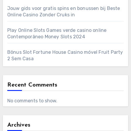
Jouw gids voor gratis spins en bonussen bij Beste
Online Casino Zonder Cruks in
Play Online Slots Games verde casino online
Contemporâneo Money Slots 2024
Bônus Slot Fortune House Casino móvel Fruit Party
2 Sem Casa
Recent Comments
No comments to show.
Archives