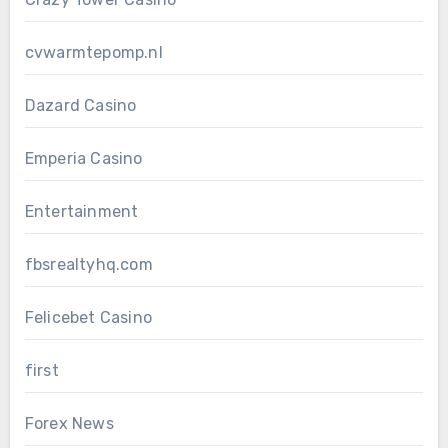
cvwarmtepomp.nl
Dazard Casino
Emperia Casino
Entertainment
fbsrealtyhq.com
Felicebet Casino
first
Forex News