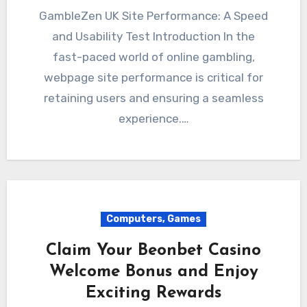
GambleZen UK Site Performance: A Speed
and Usability Test Introduction In the
fast-paced world of online gambling,
webpage site performance is critical for
retaining users and ensuring a seamless
experience.…
Computers, Games
Claim Your Beonbet Casino
Welcome Bonus and Enjoy
Exciting Rewards