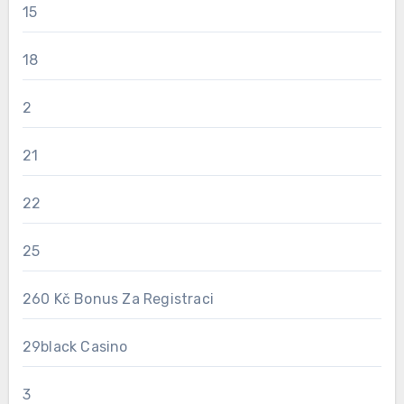
15
18
2
21
22
25
260 Kč Bonus Za Registraci
29black Casino
3