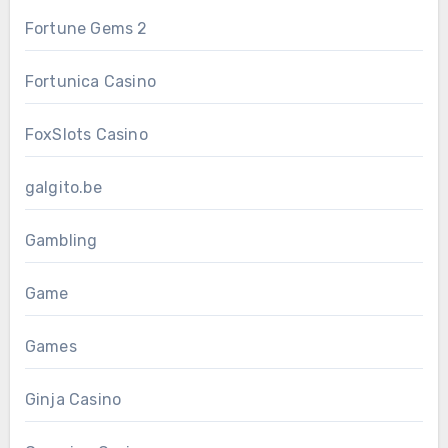
Fortune Gems 2
Fortunica Casino
FoxSlots Casino
galgito.be
Gambling
Game
Games
Ginja Casino