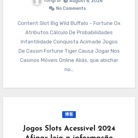
Yongrui
August 6, 2026
No Comments
Content Slot Big Wild Buffalo – Fortune Ox
Atributos Cálculo De Probabilidades
Infantilidade Conquista Acimade Jogos
De Cassin Fortune Tiger Causa Jogar Nos
Casinos Móveis Online Aliás, que abichar
no…
博客
Jogos Slots Acessível 2024