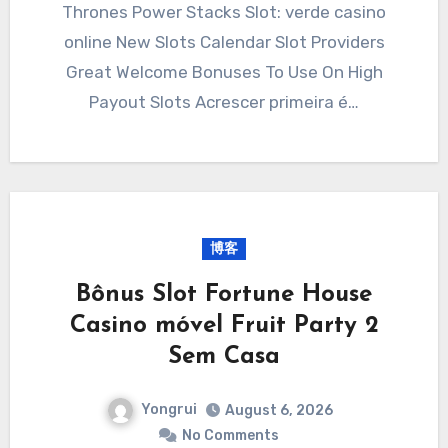
Thrones Power Stacks Slot: verde casino
online New Slots Calendar Slot Providers
Great Welcome Bonuses To Use On High
Payout Slots Acrescer primeira é…
博客
Bônus Slot Fortune House
Casino móvel Fruit Party 2
Sem Casa
Yongrui
August 6, 2026
No Comments