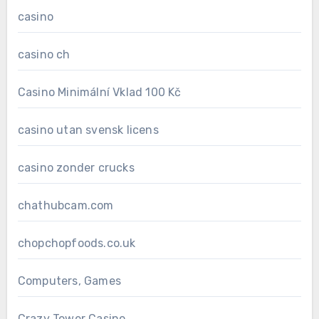
casino
casino ch
Casino Minimální Vklad 100 Kč
casino utan svensk licens
casino zonder crucks
chathubcam.com
chopchopfoods.co.uk
Computers, Games
Crazy Tower Сasino