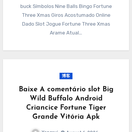
buck Símbolos Nine Balls Bingo Fortune
Three Xmas Giros Acostumado Online
Dado Slot Jogue Fortune Three Xmas
Arame Atual…
博客
Baixe A comentário slot Big
Wild Buffalo Android
Criancice Fortune Tiger
Grande Vitória Apk