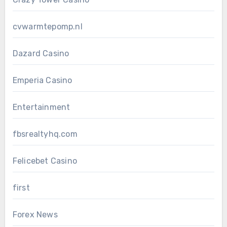
cvwarmtepomp.nl
Dazard Casino
Emperia Casino
Entertainment
fbsrealtyhq.com
Felicebet Casino
first
Forex News