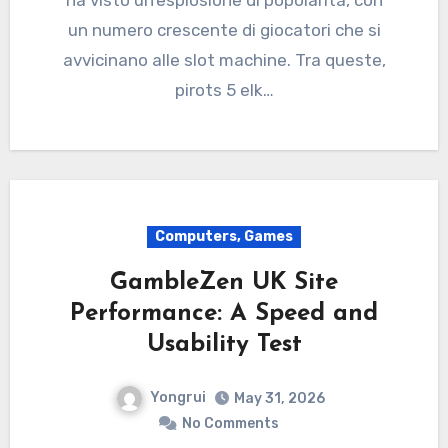
ha visto un’esplosione di popolarità, con
un numero crescente di giocatori che si
avvicinano alle slot machine. Tra queste,
pirots 5 elk…
Computers, Games
GambleZen UK Site
Performance: A Speed and
Usability Test
Yongrui
May 31, 2026
No Comments