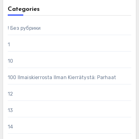
Categories
! Без рубрики
1
10
100 Ilmaiskierrosta Ilman Kierrätystä: Parhaat
12
13
14